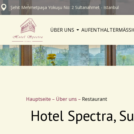
Şehit Mehmetpaşa Yokuşu No: 2 Sultanahmet - Istanbul
ÜBER UNS
AUFENTHALT
ERMÄSS
Hauptseite
–
Über uns
–
Restaurant
Hotel Spectra, S