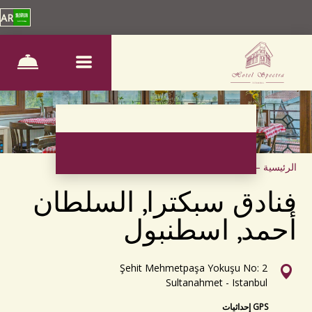
AR
الرئيسية
–
الاتصال
فنادق سبكترا, السلطان
أحمد, اسطنبول
Şehit Mehmetpaşa Yokuşu No: 2
Sultanahmet - Istanbul
GPS إحداثيات