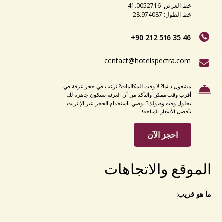
خط العرض: 41.0052716
خط الطول: 28.974087
+90 212 516 35 46
contact@hotelspectra.com
مشغول دائما? لا وقت للمكالمات? ترغب في حجز غرفة في
أقرب وقت ممكن والتأكد من أن الغرفة ستكون جاهزة لك
بحلول وقت وصولك? نوصي باستخدام الحجز عبر الإنترنت
بأفضل الأسعار المتاحة!
احجز الآن
الموقع والاتجاهات
ما هو قريب: