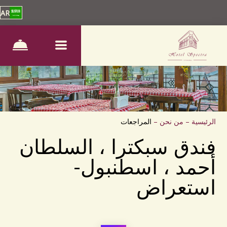
AR
الرئيسية
–
من نحن
–
المراجعات
فندق سبكترا ، السلطان
أحمد ، اسطنبول-
استعراض