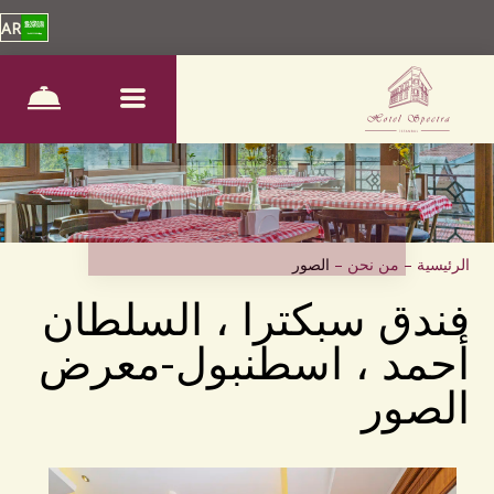
AR
الرئيسية
–
من نحن
–
الصور
فندق سبكترا ، السلطان
أحمد ، اسطنبول-معرض
الصور