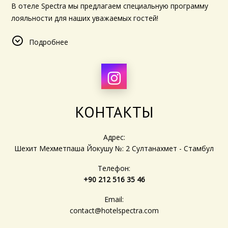
В отеле Spectra мы предлагаем специальную программу
лояльности для наших уважаемых гостей!
Присоединившись бесплатно, вы автоматически
Подробнее
перейдете на "Базовый" уровень и сразу же получите
скидку при первом бронировании. Кроме того, после
проживания у нас в общей сложности 10 ночей подряд
или с разбивкой по времени, вы будете повышены до
"Серебряного" уровня и получите еще больше скидок и
привилегий.
КОНТАКТЫ
Эти преимущества предоставляются исключительно
Адрес:
гостям, которые бронируют номер непосредственно
Шехит Мехметпаша Йокушу №: 2 Султанахмет - Стамбул
через наш веб-сайт или через администрацию отеля.
Присоединяйтесь к программе лояльности Hotel Spectra
Телефон:
уже сегодня и продолжайте получать вознаграждения за
+90 212 516 35 46
каждое пребывание в отеле!
Email:
contact@hotelspectra.com